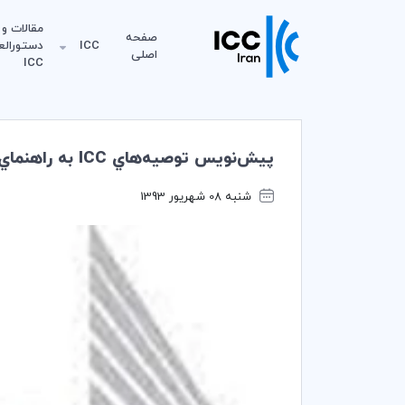
مقالات و
صفحه
ICC
دستورالع
اصلی
ICC
پيش‌نويس توصيه‌هاي ICC به راهنماي كنترل ادغام كميسيون اروپا منتشر شد
شنبه 08 شهریور 1393