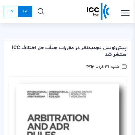
EN
FA
پيش‌نويس تجديدنظر در مقررات هيأت حل اختلاف ICC
منتشر شد
شنبه 31 خرداد 1393