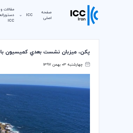
مقالات و
صفحه
ICC
دستورالع
اصلی
ICC
پكن، ميزبان نشست بعدي كميسيون بانكي 
چهارشنبه 03 بهمن 1397