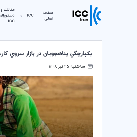
مقالات و
صفحه
ICC
دستورالع
اصلی
ICC
يكپارچگي پناهجويان در بازار نيروي كار، به 5 روش، فرصت‌هايي را براي كسب و كار و جامعه خلق
سه‌شنبه 25 تیر 1398