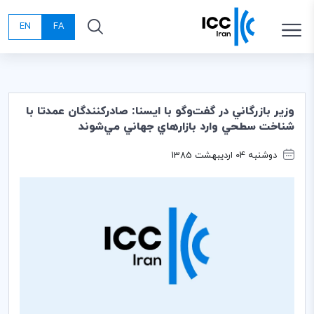
EN
FA
وزير بازرگاني در گفت‌وگو با ايسنا: صادركنندگان عمدتا با
شناخت سطحي وارد بازارهاي جهاني مي‌شوند
دوشنبه 04 اردیبهشت 1385