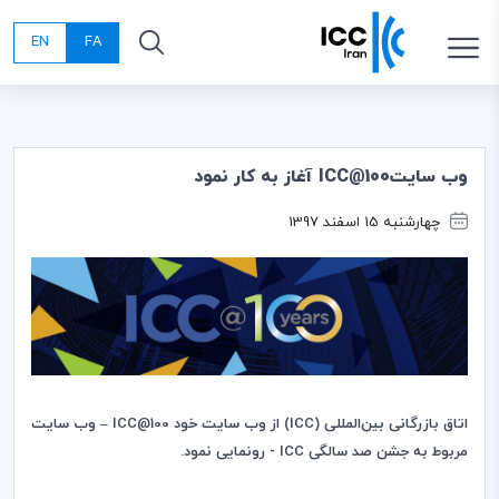
EN
FA
وب سايتICC@100 آغاز به كار نمود
چهارشنبه 15 اسفند 1397
اتاق بازرگانی بین
المللی (
ICC
) از وب سایت خود
ICC@100
–
وب سایت
مربوط به جشن صد سالگی
ICC
- رونمایی نمود.