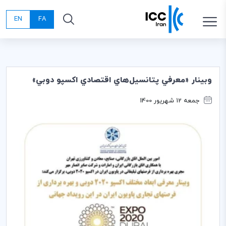
EN
FA
وبينار «معرفي پتانسيل‌هاي اقتصادي اكسپو دوبي»
جمعه 12 شهریور 1400