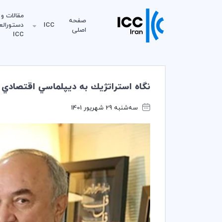
مقالات و
صفحه
ICC
دستورالع
اصلی
ICC
نگاه استراتژيك به ديپلماسي اقتصادي
سه‌شنبه 29 شهریور 1401