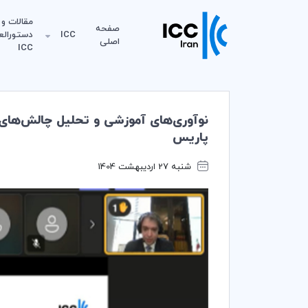
مقالات و
صفحه
ICC
دستورالع
اصلی
ICC
پاریس
شنبه 27 اردیبهشت 1404