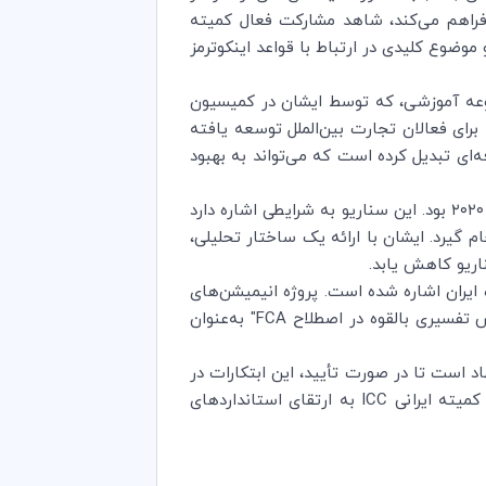
ل فراهم می‌کند، شاهد مشارکت فعال کمیته
ه‌های بازرگانی کمیته ایرانی ICC، در این نشست با ارائه دو موضوع کلیدی در ارتباط با قواعد اینکوترمز
موعه آموزشی، که توسط ایشان در کمیسیون
آن‌ها برای فعالان تجارت بین‌الملل توسعه یافته
‌ای تبدیل کرده است که می‌تواند به بهبود
موضوع دوم مطرح ‌شده توسط آقای زمانی، تحلیل تخصصی یکی از چالش‌های اجرایی مرتبط با اصطلاح FCA در اینکوترمز ۲۰۲۰ بود. این سناریو به شرایطی اشاره دارد
 گیرد. ایشان با ارائه یک ساختار تحلیلی،
شنهادی نماینده ایران اشاره شده است. پروژه انیمیشن‌های
آموزشی ایران به‌عنوان نمونه‌ای خلاقانه برای ارتقای آموزش اینکوترمز مورد تحسین قرار گرفت. همچنین، موضوع "چالش تفسیری بالقوه در اصطلاح FCA" به‌عنوان
ر ICC پاریس، در حال پیگیری این دو پیشنهاد است تا در صورت تأیید، این ابتکارات در
سطح جهانی پیاده‌سازی شوند و به توسعه منابع آموزشی و تفسیری ICC کمک کنند. این تلاش‌ها نشان‌دهنده تعهد کمیته ایرانی ICC به ارتقای استانداردهای