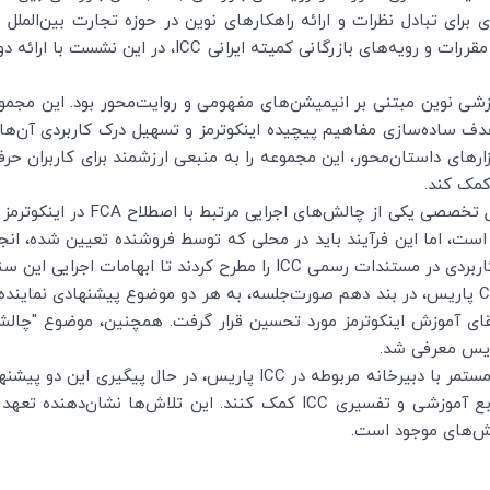
ی برای تبادل نظرات و ارائه راهکارهای نوین در حوزه تجارت بین‌المل
ایرانی ICC بود. آقای وحید زمانی، دبیر کمیسیون مقررات و روی
شی نوین مبتنی بر انیمیشن‌های مفهومی و روایت‌محور بود. این مج
و تولید شده، با هدف ساده‌سازی مفاهیم پیچیده اینکوترمز و تسهیل درک کاربردی 
رهای داستان‌محور، این مجموعه را به منبعی ارزشمند برای کاربران حرفه
کمک کند.
است، اما این فرآیند باید در محلی که توسط فروشنده تعیین شده، انجام
ردند تا ابهامات اجرایی این سناریو کاهش یابد.
در گزارش رسمی منتشرشده توسط کمیسیون CLP پاریس، در بند دهم صورت‌جلسه، به هر دو موضوع پی
آقای وحید زمانی هم‌اکنون با همکاری و مکاتبه مستمر با دبیرخانه مربوطه د
الش‌های موجود است.