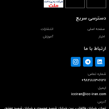
دسترسی سریع
صفحه اصلی
انتشارات
اخبار
آموزش
ارتباط با ما
شماره تماس:
+982188306127
ایمیل:
icciran@icc-iran.com
آدرس:
تهران، خیابان طالقانی، بین خیابان شهید موسوی و خیابان شهید مفتح،