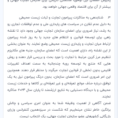
پذیرش انقضای این توافق، شکستی تاریخی برای سازمان تجارت جهانی و
بیشتر از آن برای اقتصاد واقعی جهانی خواهد بود.
3. شتابدهی به مذاکرات پیرامون تجارت و ثبات زیست محیطی
به دلیل عدم تقارن در سیاست های پایداری ملی و عدم توافقات تجاری رو
به رشد، نیاز ضروری برای اعضای سازمان تجارت جهانی وجود دارد تا نقشه
راهی برای توسعه قوانین و انتظام های جدید یا به روز شده پیرامون
ارتباط میان تجارت و پایداری زیست محیطی وضع نمایند. به عنوان بخشی
از این نقشه راه، دارای اهمیت است که اعضای سازمان، جنبه های مکانیزم
تنظیم مرز کربن مرتبط با تجارت را مورد بحث و بررسی قرار دهند و روش
هایی که منتج به توسعه رویه چندجانبه به سمت اهداف تغییرات
اقلیمی بدون تخطی از قوانین تجارت میگردد را مدنظر قرار دهند. همچنین
این امر ضروری است که اعضای سازمان، بدون درنگ پیرامون نیل به یک
توافق درباره حذف موانع تعرفه‌ای و غیر تعرفه‌ای بر کالاها و خدمات زیست
محیطی و با دیدگاه دستیابی به نتایج ارزشمند تا پایان سال 2024 مذاکره
نمایند.
ضمن آگاهی از اهمیت وظیفه شما به عنوان امری سیاسی و چالش
برانگیز، خاطر نشان مینماییم که شکست در سیزدهمین کنفرانس وزرای
بازرگانی کشورهای عضو سازمان تجارت جهانی، یک انتخاب نیست.