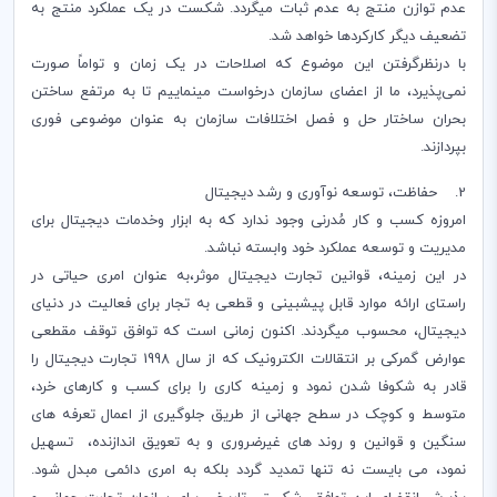
عدم توازن منتج به عدم ثبات میگردد. شکست در یک عملکرد منتج به
تضعیف دیگر کارکردها خواهد شد.
با درنظرگرفتن این موضوع که اصلاحات در یک زمان و تواماً صورت
نمی‌پذیرد، ما از اعضای سازمان درخواست مینماییم تا به مرتفع ساختن
بحران ساختار حل و فصل اختلافات سازمان به عنوان موضوعی فوری
بپردازند.
2. حفاظت‌، توسعه نوآوری و رشد دیجیتال
امروزه کسب و کار مُدرنی وجود ندارد که به ابزار وخدمات دیجیتال برای
مدیریت و توسعه عملکرد خود وابسته نباشد.
در این زمینه، قوانین تجارت دیجیتال موثر،به عنوان امری حیاتی در
راستای ارائه موارد قابل پیشبینی و قطعی به تجار برای فعالیت در دنیای
دیجیتال، محسوب میگردند. اکنون زمانی است که توافق توقف مقطعی
عوارض گمرکی بر انتقالات الکترونیک که از سال 1998 تجارت دیجیتال را
قادر به شکوفا شدن نمود و زمینه کاری را برای کسب و کارهای خرد،
متوسط و کوچک در سطح جهانی از طریق جلوگیری از اعمال تعرفه های
سنگین و قوانین و روند های غیرضروری و به تعویق اندازنده، تسهیل
نمود، می بایست نه تنها تمدید گردد بلکه به امری دائمی مبدل شود.