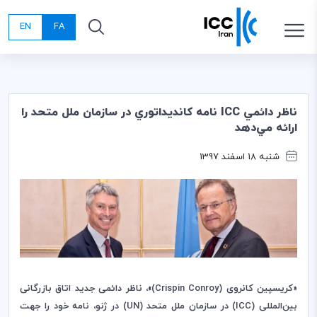
EN
FA
ناظر دائمي ICC نامه كانديداتوري در سازمان ملل متحد را
ارائه مي‌دهد
شنبه 18 اسفند 1397
«کریسپین کانروی (
Crispin Conroy
)»، ناظر دائمی جدید اتاق بازرگانی
بین‌المللی (
ICC
) در سازمان ملل متحد
(
UN
)
در ژنو، نامه خود را جهت