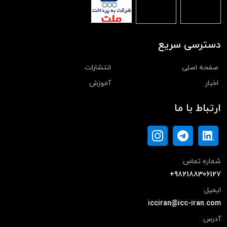
دسترسی سریع
صفحه اصلی
انتشارات
اخبار
آموزش
ارتباط با ما
شماره تماس:
+982188306127
ایمیل:
icciran@icc-iran.com
آدرس: