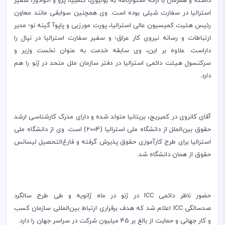
داشته و همزمان با ارائه استوارنامه به بولیوی، کلمبیا، پرو و ​​اکوادور، سفیر
استرالیا در سفارت شیلی بوده است. وی همچنین سوابقی مانند معاون
رئیس هئیت کمیسیون عالی استرالیا، پورت مورزبی و پاپوآ گینه نو؛ مدیر
ارتباطات و رسانه نیروی کار عراق؛ و سفیر سفارت استرالیا در نپال را
داراست. علاوه بر این، وی سابقه خدمت به عنوان نخست وزیر و
سرکنسول هیئت دائمی استرالیا در دفتر سازمان ملل متحد در ژنو را هم
دارد.
آقای کانروی در کمبریج، بریتانیا متولد شده و دارای مدرک کارشناسی ارشد
حقوق بین‌الملل از دانشگاه ملی استرالیا (2004) است. وی از دانشگاه ملی
استرالیا برای طرح کارآموزی حقوق پذیرش گرفته و فارغ‌التحصیل لیسانس
حقوق از همان دانشگاه شد.
حضور ناظر دائمی
ICC
در ژنو در ماه ژانویه و طی طرح سالگرد
صدسالگی
ICC
اعلام شد که هدف برقراری ارتباط بین‌المللی سازمان کسب
و کار جهانی و حمایت از بالغ بر 45 میلیون شرکت در سراسر جهان را دارد.