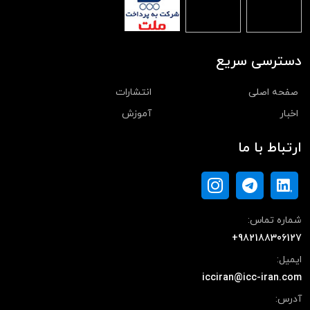
دسترسی سریع
صفحه اصلی
انتشارات
اخبار
آموزش
ارتباط با ما
شماره تماس:
+982188306127
ایمیل:
icciran@icc-iran.com
آدرس: