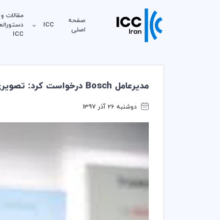
مقالات و
صفحه
ICC
دستورالع
اصلی
ICC
مديرعامل Bosch درخواست كرد: تصويري كلي از اقدام اقليم ارائه شود
دوشنبه 26 آذر 1397