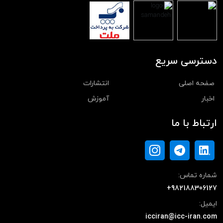
دسترسی سریع
صفحه اصلی
انتشارات
اخبار
آموزش
ارتباط با ما
شماره تماس:
+982188306127
ایمیل:
icciran@icc-iran.com