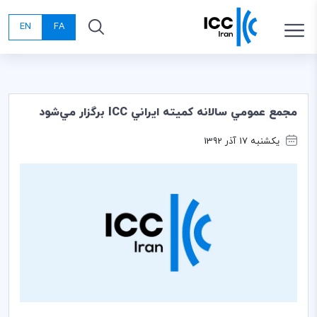
EN
FA
مجمع عمومي سالانه كميته ايراني ICC برگزار مي‌شود
یکشنبه 17 آذر 1392