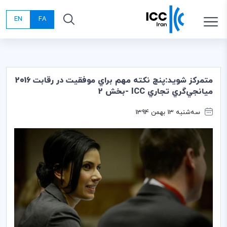
EN
FA
متمركز شويد:پنج نكته مهم براي موفقيت در رقابت 2016
ميانجي‌گري تجاري ICC -بخش 2
سه‌شنبه 13 بهمن 1394