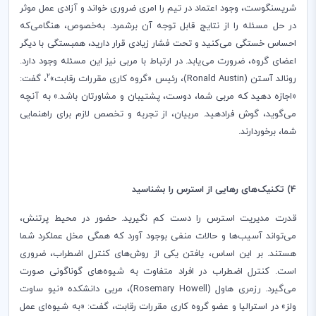
شریسنگوست، وجود اعتماد در تیم را امری ضروری خواند و آزادی عمل موثر
در حل مسئله را از نتایج قابل توجه آن برشمرد. به‌خصوص، هنگامی‌که
احساس خستگی می‌کنید و تحت فشار زیادی قرار دارید، همبستگی با دیگر
اعضای گروه، ضرورت می‌یابد. در ارتباط با مربی نیز این مسئله وجود دارد.
2
رونالد آستن (
Ronald Austin
)، رئیس «گروه کاری مقررات رقابت»
، گفت:
«اجازه دهید که مربی شما، دوست، پشتیبان و مشاورتان باشد.» به آنچه
می‌گوید، گوش فرادهید. مربیان، از تجربه و تخصص لازم برای راهنمایی
شما، برخوردارند.
4) تکنیک‌های رهایی از استرس را بشناسید
قدرت مدیریت استرس را دست کم نگیرید. حضور در محیط پرتنش،
می‌تواند آسیب‌ها و حالات منفی بوجود آورد که همگی مخل عملکرد شما
هستند. بر این اساس، یافتن یکی از روش‌های کنترل اضطراب، ضروری
است. کنترل اضطراب در افراد متفاوت به شیوه‌های گوناگونی صورت
می‌گیرد. رزمری هاول (
Rosemary Howell
)، مربی دانشکده «نیو ساوت
ولز» در استرالیا و عضو گروه کاری مقررات رقابت، گفت: «به شیوه‌ای عمل