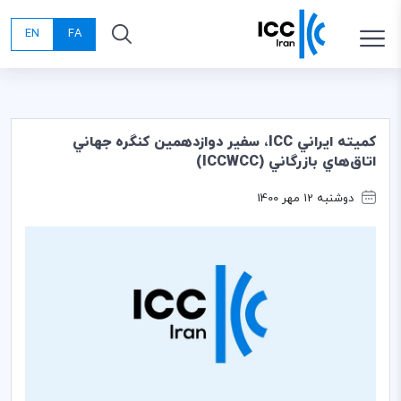
EN
FA
كميته ايراني ICC، سفير دوازدهمين كنگره جهاني
اتاق‌هاي بازرگاني (ICCWCC)
دوشنبه 12 مهر 1400