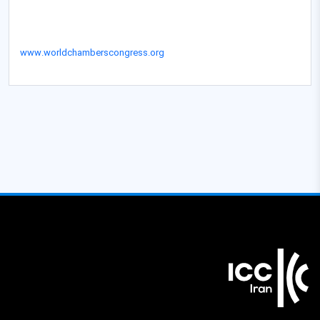
www.worldchamberscongress.org