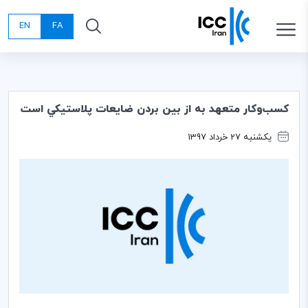
EN
FA
كسب‌وكار متعهد به از بين بردن ضايعات پلاستيكي است
یکشنبه 27 خرداد 1397