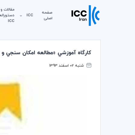
مقالات و
صفحه
ICC
دستورالع
اصلی
ICC
كارگاه آموزشي «مطالعه امكان سنجي و ا
شنبه 02 اسفند 1393