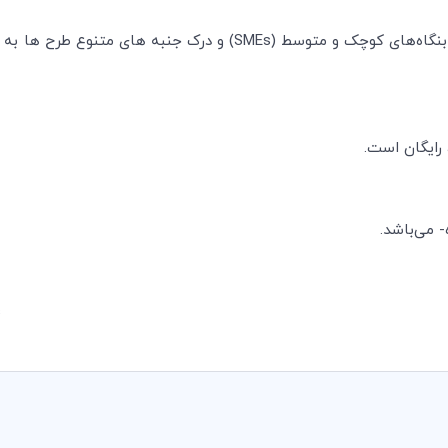
بنگاه‌های کوچک و متوسط (
SMEs
) و درک جنبه های متنوع طرح ها به لح
 رایگان است.
1Feasibility study and Economic of SMEs