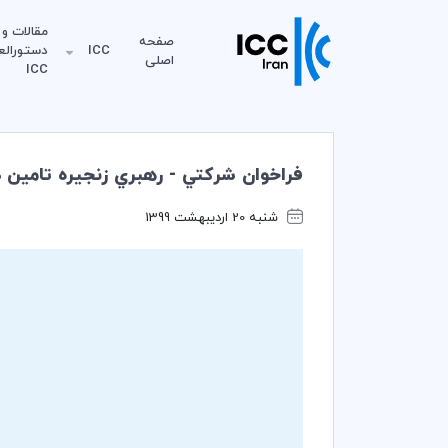
مقالات و
صفحه
ICC
دستورالع
اصلی
ICC
فراخوان شركتي - رهبري زنجيره تامين 
شنبه 20 اردیبهشت 1399