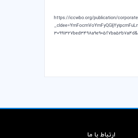
https://iccwbo.org/publication/corporate
_cldee=YmFocmVoYmFyQGljYy1pcmFuLmN
30991327bed3498a9e905f7ba52b7a4d&es
ارتباط با ما