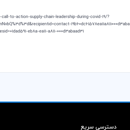
-call-to-action-supply-chain-leadership-during-covid-19/?
vbQ%3d%3d&recipientid=contact-19b60dc61578ea11a811000d3aba
id=01dad591-eb8a-ea11-a811-000d3abaad31
دسترسی سریع