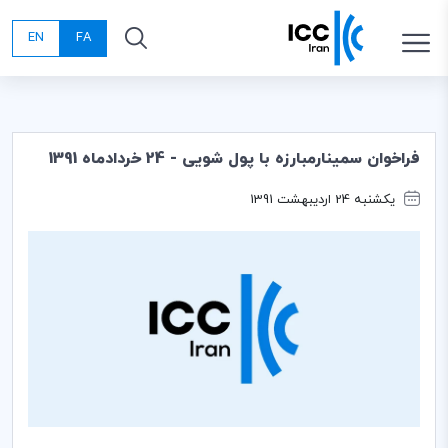
EN
FA
فراخوان سمینارمبارزه با پول شویی - 24 خردادماه 1391
یکشنبه 24 اردیبهشت 1391