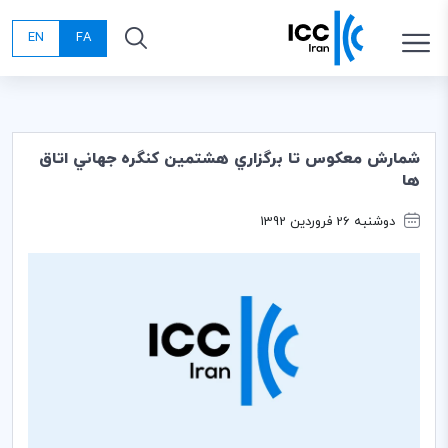
EN
FA
شمارش معكوس تا برگزاري هشتمين كنگره جهاني اتاق
ها
دوشنبه 26 فروردین 1392