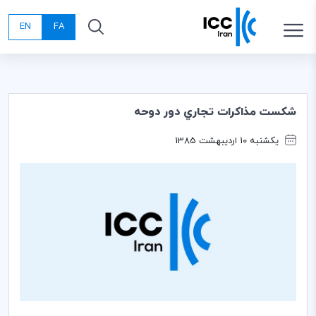
EN
FA
شكست مذاكرات تجاري دور دوحه
یکشنبه 10 اردیبهشت 1385