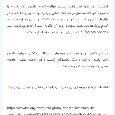
اتحادیه اروپا تنها چند هفته پیش، «برنامه اقدام: تامین رشد پایدار» را
تصویب کرد که مشتمل بر اقدامات «مالی پایدار» بود. تاثیر برنامه اقدام در
بازارهای مالی و کسب و کار در اروپا چیست؟ «تامین مالی پایدار» چیست،
کدام پروژه‌ها باید تایید شوند و روند آن چگونه است؟ آیا اوراق قرضه سبز
1
(
green bonds
)
یک تغییر بازی در راه توسعه پایدار هستند؟
در این کنفرانس در مورد این موضوع و سوالات بیشتری درباره «تامین
مالی پایدار» با شما و دیگر نمایندگان کسب و کار، جامعه علمی، جامعه
مدنی و سیاست بحث خواهد شد.
اطلاعات بیشتر درباره این رویداد را می‌توانید در نشانی اینترنتی زیر بیابید:
https://iccwbo.org/event/3rd-global-debate-sustainability-
financial-markets/#1479466887442-6573281a-7f07a0b1-8529aba1-