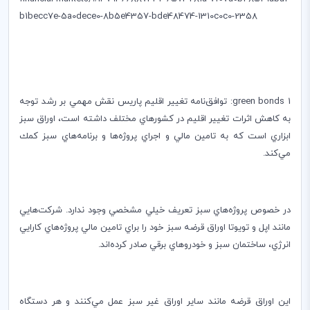
b1becc7e-5a0dece0-8b5e4357-bde48474-1310c0c0-2358
1
green bonds
: توافق‌نامه تغيير اقليم پاريس نقش مهمي بر رشد توجه
به كاهش اثرات تغيير اقليم در كشورهاي مختلف داشته است، اوراق سبز
ابزاري است كه به تامين مالي و اجراي پروژه‌ها و برنامه‌هاي سبز كمك
مي‌كند
.
در خصوص پروژه‌هاي سبز تعريف خيلي مشخصي وجود ندارد. شركت‌هايي
مانند اپل و تويوتا اوراق قرضه سبز خود را براي تامين مالي پروژه‌هاي كارايي
انرژي، ساختمان سبز و خودروهاي برقي صادر كرده‌اند
.
اين اوراق قرضه مانند ساير اوراق غير سبز عمل مي‌كنند و هر دستگاه