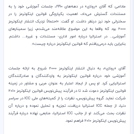
مادامی که آقای «رونای» در دهه‌های 1990، جلسات آموزشی خود را به
مستندات گسترش می‌داد، اهمیت یکپارچگی قوانین اینکوترمز را در
سخنرانی خود نیز درنظر داشت. او گفت: «احتمالاً نزدیک انتشار اینکوترمز
2000 بود که واقعا به این موضوع علاقه‌مند می‌شدم، زیرا سمینارهای
آموزشی... در استرالیا درباره امور اداری- مستندات و غیره.... داشتم.
بنابراین باید درمی‌یافتم که قوانین اینکوترمز درباره چیست».
آقای «رونای»، به دنبال انتشار اینکوترمز 2000 شروع به ارائه جلسات
آموزشی خود درباره قوانین اینکوترمز به واردکنندگان و صادرکنندگان
استرالیایی کرد. او پس از ایجاد اعتبار به عنوان مربی و مشاور در زمینه
قوانین اینکوترمز دعوت شد تا در فرآیند پیش‌نویس قوانین اینکوترمز 2010
شرکت نماید. گروه پیش‌نویس، نظرات را از کمیته‌های ملی
ICC
در سراسر
دنیا، از جمله
ICC
استرالیا دریافت، تجزیه و تحلیل نموده و درباره آن
نظرات بحث می‌کند. او از جانب
ICC
استرالیا، منابعی نهاده درباره فرآیند
پیش‌نویس اینکوترمز 2010 فراهم نمود.