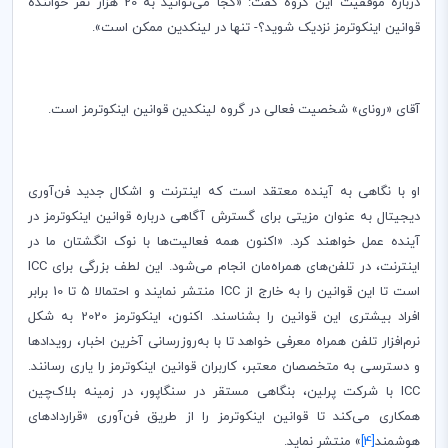
درباره موفقیت این گروه گفت: «کجا می‌توانید به 20 هزار نفر خواننده
قوانین اینکوترمز نزدیک شوید؟- تنها در لینکدین ممکن است».
آقای «رونای» شخصیت فعالی در گروه لینکدین قوانین اینکوترمز است.
او با نگاهی به آینده معتقد است که اینترنت و اشکال جدید فن‌آوری
دیجیتال به عنوان مزیتی برای گسترش آگاهی درباره قوانین اینکوترمز در
آینده عمل خواهند کرد. «اکنون همه فعالیت‌ها با نوک انگشتان ما در
اینترنت، در تلفن‌های همراه‌مان انجام می‌شود. این لطف بزرگی برای
ICC
است تا این قوانین را به خارج از
ICC
منتشر نمایند و احتمالا 5 تا 10 برابر
افراد بیشتری این قوانین را بشناسند. اکنون، اینکوترمز 2020 به شکل
نرم‌افزار تلفن همراه معرفی خواهد تا با به‌روزرسانی آخرین اخبار، رویدادها
و دسترسی به متخصصان معتبر، کاربران قوانین اینکوترمز را یاری رسانند.
ICC
با شرکت پرلین، بنگاهی مستقر در سنگاپور، در زمینه بلاک‌چین
همکاری می‌کند تا قوانین اینکوترمز را از طریق فن‌‌آوری «قراردادهای
هوشمند
[4]
» منتشر نماید.