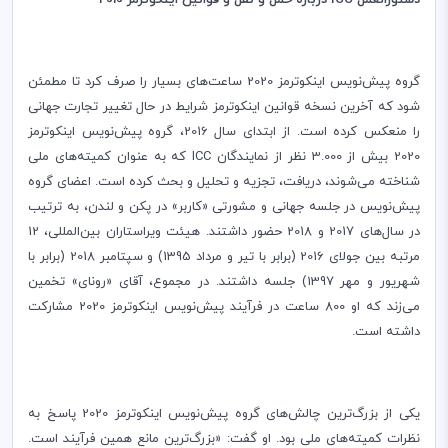
دستورالعمل
ICC
درباره حمل و نقل و قوانین اینکوترمز 2010
گروه پیش‌نویس اینکوترمز 2020 ساعت‌های بسیار را صرف کرد تا مطمئن
شود که آخرین نسخه قوانین اینکوترمز شرایط در حال تغییر تجارت جهانی
را منعکس کرده است. از ابتدای سال 2016، گروه پیش‌نویس اینکوترمز
2020 بیش از 3.000 نظر از نمایندگان
ICC
که به عنوان کمیته‌های ملی
شناخته می‌شوند، دریافت، تجزیه و تحلیل و بحث کرده است. اعضای گروه
پیش‌نویس در جلسه جهانی و مشورتی «کاربر» در پکن و لندن، به ترتیب
در سال‌های 2017 و 2018 حضور داشتند. هیئت ویراستاران بین‌المللی، 12
مرتبه بین جولای 2016 (برابر با تیر و مرداد 1395) و سپتامبر 2018 (برابر با
شهریور و مهر 1397) جلسه داشتند. در مجموع، آقای «رونای» تخمین
می‌زند که او 800 ساعت در فرآیند پیش‌نویس اینکوترمز 2020 مشارکت
داشته است.
یکی از بزرگ‌ترین چالش‌های گروه پیش‌نویس اینکوترمز 2020 پاسخ به
نظرات کمیته‌های ملی بود. او گفت: «بزرگ‌ترین مانع همین فرآیند است.