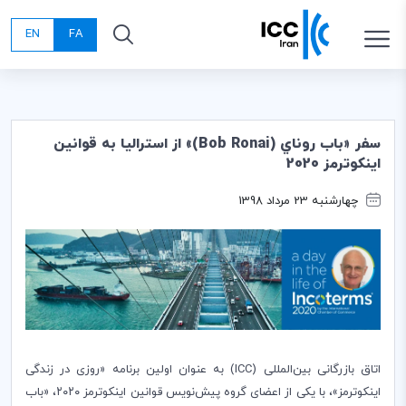
EN
FA
سفر «باب روناي (Bob Ronai)» از استراليا به قوانين
اينكوترمز 2020
چهارشنبه 23 مرداد 1398
اتاق بازرگانی بین‌المللی (ICC) به عنوان اولین برنامه «روزی در زندگی
اینکوترمز»، با یکی از اعضای گروه پیش‌نویس قوانین اینکوترمز ۲۰۲۰، «باب