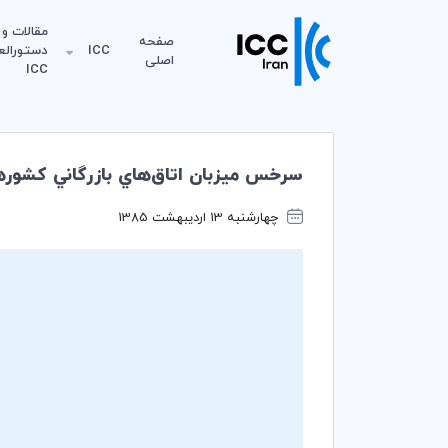
مقالات و
صفحه
ICC
دستورالع
اصلی
ICC
سرخس ميزبان اتاق‌هاي بازرگاني كشوره
چهارشنبه 13 اردیبهشت 1385