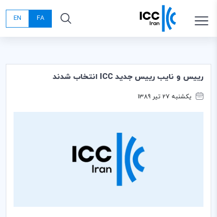
EN
FA
رییس و نایب رییس جدید ICC انتخاب شدند
یکشنبه 27 تیر 1389