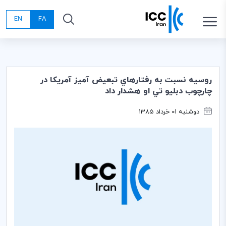
EN
FA
روسيه نسبت به رفتارهاي تبعيض آميز آمريكا در
چارچوب دبليو تي او هشدار داد
دوشنبه 01 خرداد 1385