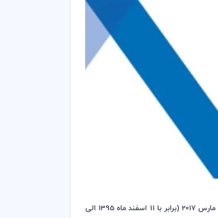
) به منظور اصلاح مقررات داوری رویدادی را در بازه زمانی اول تا 30 مارس 2017 (برابر با 11 اسفند ماه 1395 الی