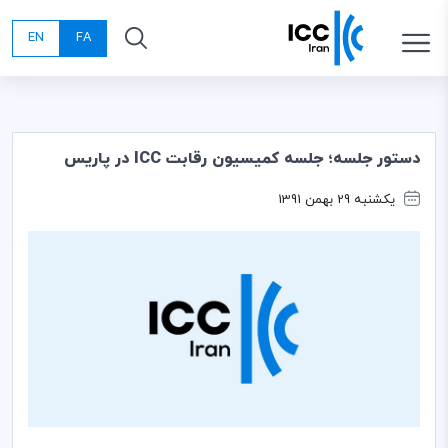
EN
FA
دستور جلسه؛ جلسه كميسيون رقابت ICC در پاريس
یکشنبه 29 بهمن 1391