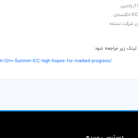
آرژانتین
ICC
انگلستان
ون شرکت نستله
ینک زیر مراجعه شود:
016/G20-Summit-ICC-high-hopes-for-marked-progress
/
دسترسی سریع