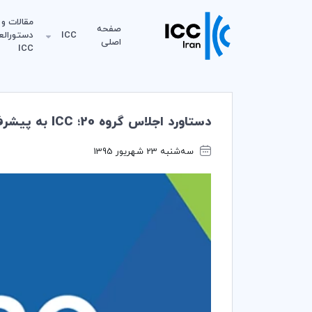
مقالات و
صفحه
ICC
دستورالع
اصلی
ICC
دستاورد اجلاس گروه 20؛ ICC به پيشرفت‌هاي چشم‌گير اميدوار است
سه‌شنبه 23 شهریور 1395