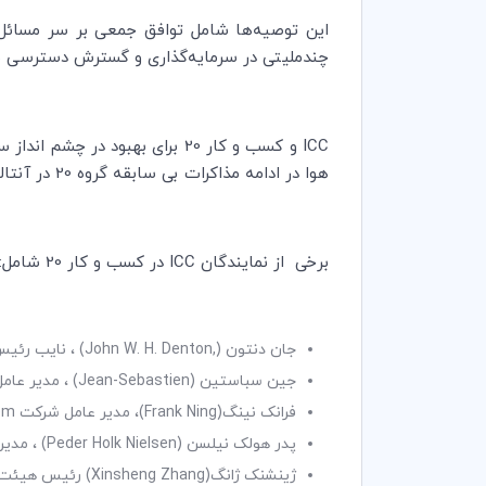
این توصیه‌ها شامل توافق جمعی بر سر مسائل
چند‌ملیتی در سرمایه‌گذاری و گسترش دسترسی به
ICC
و کسب و کار 20 برای بهبود در چشم انداز سرمایه
هوا در ادامه مذاکرات بی سابقه گروه 20 در آنتالیا باید با هم همکاری داشته باشند.
برخی از نمایندگان
ICC
در کسب و کار 20 شامل:
جان دنتون (
John W. H. Denton,
) ، نایب رئی
جین سباستین (
Jean-Sebastien
) ، مدیر عا
فرانک نینگ(
Frank Ning
)، مدیر عامل شرکت
em
پدر هولک نیلسن (
Peder Holk Nielsen
) ، مدی
ژینشنک ژانگ(
Xinsheng Zhang
) رئیس هیئت 