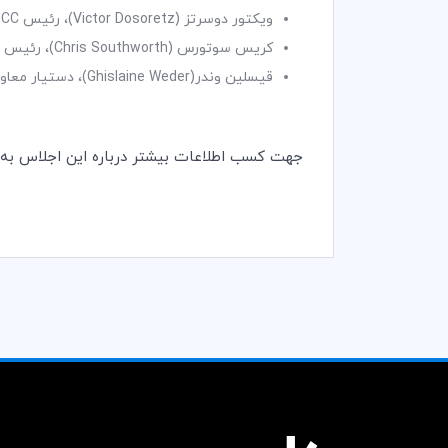
ویکتور دوسرتز (
Victor Dosoretz
)، رئیس
ICC
کریس سوتورس (
Chris Southworth
)، رئیس
قیسلین وندر(
Ghislaine Weder
)، دستیار معا
جهت کسب اطلاعات بیشتر درباره این اجلاس به ل