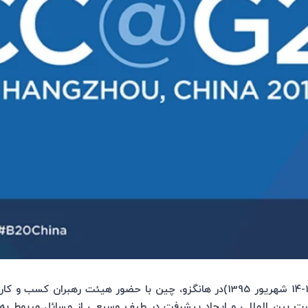
اجلاس گروه 20 در تاریخ 4-3 سپتامبر 2016 (13-14 شهریور 1395)در هانگزو، چین با حض
رت بین المللی و ایجاد پیشرفت در طیف وسیعی از مسائل مربوط به 