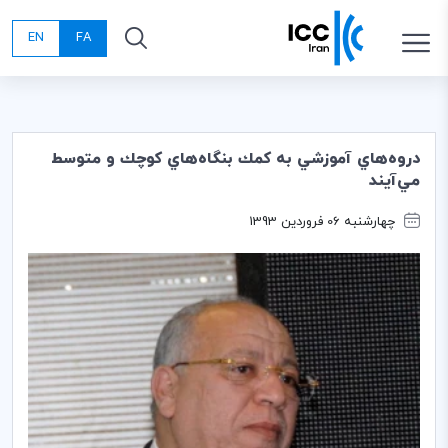
EN
FA
دروه‌هاي آموزشي به كمك بنگاه‌هاي كوچك و متوسط
مي‌آيند
چهارشنبه 06 فروردین 1393