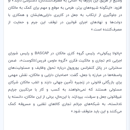
وسیع از طریق این بازارها به آسانی به مصرف‌کنندگان، دسترسی دارند.» او
افزود: «اینگونه شیوه‌های برتر، طرحی به موقع و مهم برای کمک به مالکان
در جلوگیری از ارتکاب به جعل در کاربری دارایی‌هایشان و همکاری با
دولت‌ها و نهادهای اجرای قوانین در توقف این جرم و حمایت از
مصرف‌کننده است.»
«پائولا پیکولی»، رئیس گروه کاری مالکان در
BASCAP
و رئیس شورای
اجرایی نام تجاری و مالکیت فکری «گروه ماوس فررس/لاکوست»، ضمن
سخنرانی در پانل کنفرانس یوروپول درباره تحول وظایف و مسئولیت‌های
واسطه‌ها در مبارزه با جعل، گفت: «صاحبان دارایی و مالکان، نقش مهمی
برای بازرگانی قانونی در زنجیره تأمین جهانی دارند و اغلب مالکان شرکای
مسئولی هستند که نمی‌خواهند به کسب و کار با مرتکبین جرایم
غیرقانونی جعل و سرقت، بپردازند. با این‌حال، برخی از این مالکان، دانسته یا
نادانسته، به شبکه‌های جرائم تجاری کالاهای تقلبی و مسروقه کمک
می‌کنند و این باید متوقف شود.»