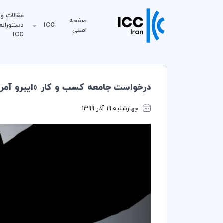
مقالات و
صفحه
ICC
دستورالع
اصلی
ICC
درخواست جامعه كسب و كار «ايبرو آمريكا
چهارشنبه 19 آذر 1399