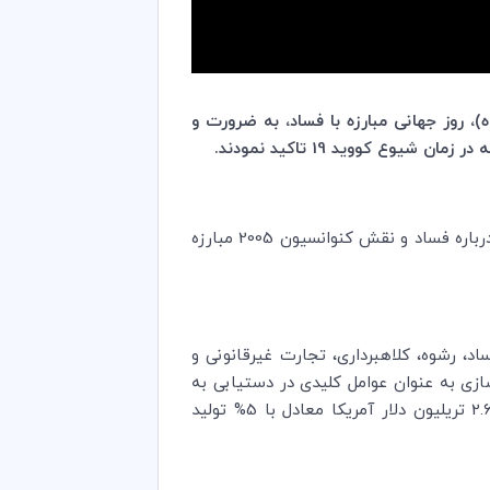
 به نهم دسامبر (برابر با 19 آذر ماه)، روز جهانی مبارزه با فساد، به ضرورت و
ع کووید 19 تاکید نمودند.
همه ساله، تاریخ نهم دسامبر به عنوان روز جهانی مبارزه با فساد جشن گرفته می‌شود که هدف از آن افزایش آگاهی درباره فساد و نقش کنوانسیون 2005 مبارزه
ایش خطرات مرتبط با فساد، رشوه، کلاهبرداری، تجارت غیرقانونی و
ازی به عنوان عوامل کلیدی در دستیابی به
شرایط پایدار متاثر از کووید 19 در کشورهایشان تاکید نمودند. طبق گزارش بانک جهانی، فساد سالانه برابر با حداقل 2.6 تریلیون دلار آمریکا معادل با 5% تولید