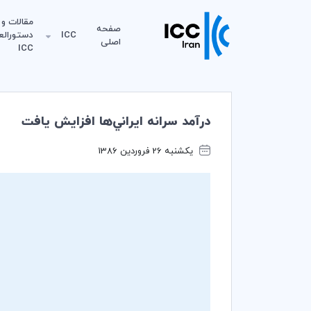
مقالات و
صفحه
ICC
دستورالع
اصلی
ICC
درآمد سرانه ايراني‌ها افزايش يافت
یکشنبه 26 فروردین 1386