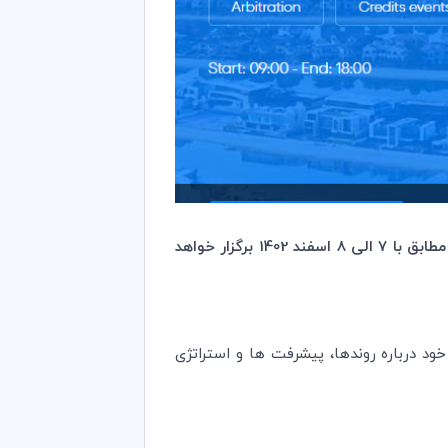
دوازدهمین کنفرانس منطقه مِنا پیرامون داوری بین‌المللی ICC به میزبانی دبی امارات در تاریخ 26 الی 27 فوریه ۲۰۲4 مطابق با 7 الی 8 اسفند 1402 برگزار خواهد
داوری که علاقه مند به به‎روزرسانی دانش و آگاهی خود درباره روندها، پیشرفت ها و استراتژی