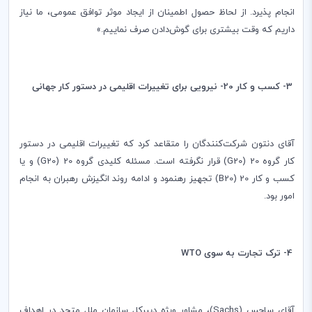
انجام پذیرد. از لحاظ حصول اطمینان از ایجاد موثر توافق عمومی‌، ما نیاز
داریم که وقت بیشتری برای گوش‌دادن صرف نماییم.»
3- کسب و کار 20- نیرویی برای تغییرات اقلیمی در دستور کار جهانی
آقای دنتون شرکت‌کنندگان را متقاعد کرد که تغییرات اقلیمی در دستور
کار گروه 20 (
G20
) قرار نگرفته است. مسئله کلیدی گروه 20 (
G20
) و یا
کسب و کار 20
B20)
) تجهیز رهنمود و ادامه روند انگیزش رهبران به انجام
امور بود.
4- ترک تجارت به سوی
WTO
آقای ساچس (
Sachs
)، مشاور ویژه دبیر‌کل سازمان ملل متحد در اهداف