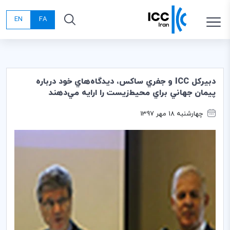
EN
FA
دبير‌كل ICC ‌و جفري ساكس، ديدگاه‌هاي خود درباره
پيمان جهاني براي محيط‌زيست را ارايه‌ مي‌دهند
چهارشنبه 18 مهر 1397