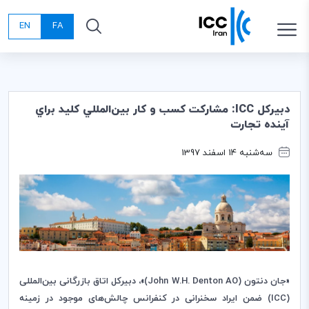
EN
FA
دبيركل ICC: مشاركت كسب و كار بين‌المللي كليد براي
آينده تجارت
سه‌شنبه 14 اسفند 1397
«جان دنتون (
John W.H. Denton AO
)»، دبیرکل
اتاق بازرگانی بین‌المللی
(
ICC
) ضمن ایراد سخنرانی
در کنفرانس چالش‌های موجود در زمینه