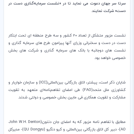
سرتا سر جهان دعوت می نماید تا در «نشست سرمایه‌گذاری دست در
دست» شرکت نمایند.
نشست مزبور متشکل از تعداد 20 کشور و سه طرح منطقه ای تحت ابتکار
دست در دست و سخنرانی وزرای آنها پیرامون طرح های سرمایه گذاری و
نشست های دوجانبه با بانک های سرمایه گذاری و شرکت های بخش
خصوصی خواهد بود.
شایان ذکر است، پیشتر، اتاق بازرگانی بین‌المللی(
ICC
) و سازمان خواربار و
کشاورزی ملل متحد(
FAO
) طی امضای تفاهم‌نامه‌ای متعهد به تقویت
مشارکت و تقویت همکاری فی مابین بخش خصوصی و دولتی شدند.
مطابق با تفاهم نامه مزبور که به امضای جان دنتون(
John W.H. Denton
AO
)- دبیر کل اتاق بازرگانی بین
المللی و کیو دنگیو (
QU Dongyu
)- مدیرکل