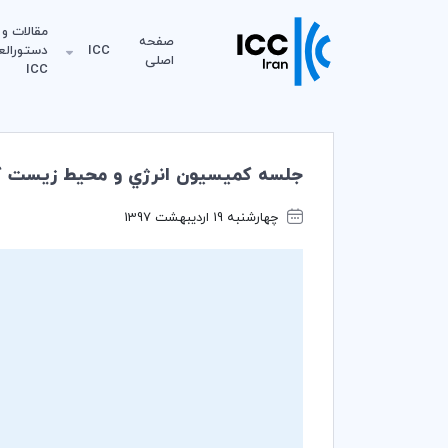
مقالات و
صفحه
ICC
دستورالع
اصلی
ICC
جلسه كميسيون انرژي و محيط زيست كميته
چهارشنبه 19 اردیبهشت 1397