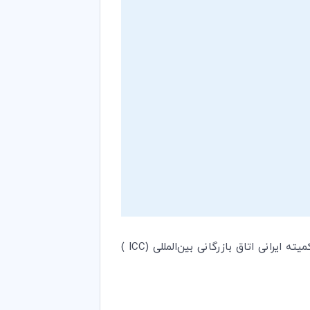
)
ICC