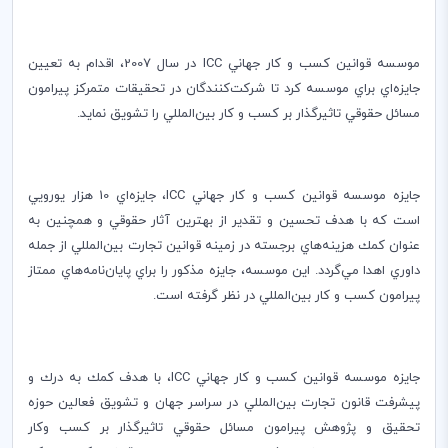
موسسه قوانين كسب و كار جهاني
ICC
در سال 2007، اقدام به تعيين
جايزه‌اي براي موسسه كرد تا شركت‌كنندگان در تحقيقات متمركز پيرامون
مسائل حقوقي تاثيرگذار بر كسب و كار بين‌المللي را تشويق نمايد.
جايزه موسسه قوانين كسب و كار جهاني
ICC
، جايزه‌اي 10 هزار يورويي
است كه با هدف تحسين و تقدير از بهترين آثار حقوقي و همچنين به
عنوان كمك هزينه‌هاي برجسته در زمينه قوانين تجارت بين‌المللي از جمله
داوري اهدا مي‌گردد. اين موسسه، جايزه مذكور را براي پايان‌نامه‌هاي ممتاز
پيرامون كسب و كار بين‌المللي در نظر گرفته است.
جايزه موسسه قوانين كسب و كار جهاني
ICC
،‌ با هدف كمك به درك و
پيشرفت قانون تجارت بين‌المللي در سراسر جهان و تشويق فعالين حوزه
تحقيق و پژوهش پيرامون مسائل حقوقي تاثيرگذار بر كسب وكار