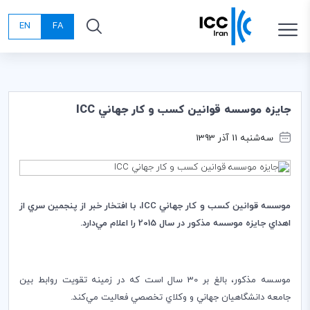
EN
FA
جايزه موسسه قوانين كسب و كار جهاني ICC
سه‌شنبه 11 آذر 1393
موسسه قوانين كسب و كار جهاني
ICC
، با افتخار خبر از پنجمين سري از
اهداي جايزه موسسه مذكور در سال 2015 را اعلام مي‌دارد.
موسسه مذكور،‌ بالغ بر 30 سال است كه در زمينه تقويت روابط بين
جامعه دانشگاهيان جهاني و وكلاي تخصصي فعاليت مي‌كند.