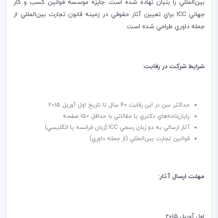
بين‌المللي را بنيان نهاده شده است. جايزه موسسه قوانين كسب و كار
جهاني
ICC
براي تعيين آثار حقوقي در زمينه قانون تجارت بين‌المللي از
جمله داوري طراحي شده است.
شرايط شركت در رقابت:
حداکثر سن در اين رقابت 40 سال تا تاريخ اول آوريل 2015
پايان‌نامه‌هاي دكتري يا مقالاتي با حداقل 150 صفحه
آثار ارسالي به دو زبان رسمي
ICC
(زبان فرانسه يا انگليسي)
قوانين تجارت بين‌المللي (از جمله داوري)
مهلت ارسال آثار:
اول آوريل 2015