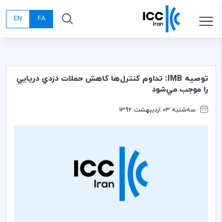
EN
FA
توصيه IMB: تداوم كنترل‌ها كاهش حملات دزدي دريايي
را موجب مي‌شود
سه‌شنبه 03 اردیبهشت 1392