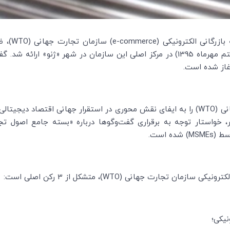
ازرگانی الکترونیکی (
e-commerce
) سازمان تجارت جهانی (
WTO
)، 
) روز 28 سپتامبر 2016 (هفتم مهرماه 1395) در مرکز اصلی این سازمان در شه
ی (
WTO
) را به ایفای نقش محوری در استقرار جهانی اقتصاد دیجیتالی ب
خواستار توجه به برقراری گفت‌وگوها درباره «بسته جامع اصول تج
سط (
MSMEs
) شده است.
لکترونیکی سازمان تجارت جهانی (
WTO
)، متشکل از 3 رکن اصلی است:
نیکی؛