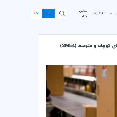
تماس
انتشارات
FA
EN
با ما
كوچك و متوسط (SMEs)