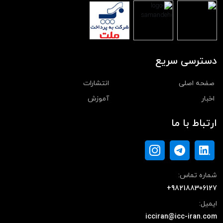
دسترسی سریع
صفحه اصلی
انتشارات
اخبار
آموزش
ارتباط با ما
شماره تماس:
+982188306127
ایمیل:
icciran@icc-iran.com