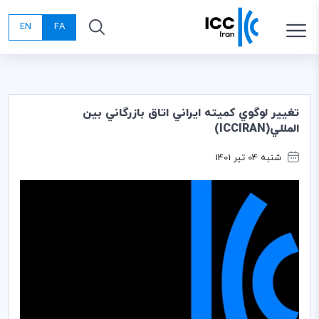
EN
FA
تغيير لوگوي كميته ايراني اتاق بازرگاني بين
المللي(ICCIRAN)
شنبه 04 تیر 1401