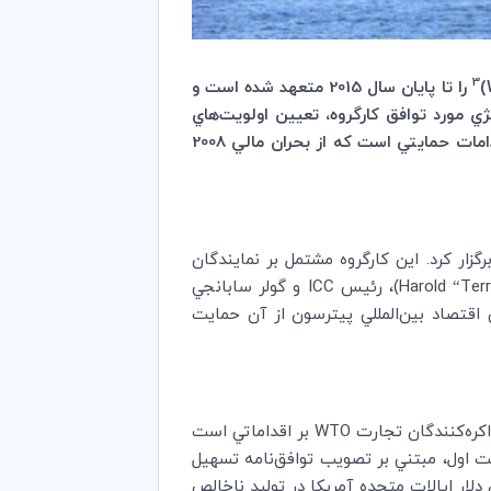
3
)
را تا پايان سال 2015 متعهد شده است و
ژي مورد توافق كارگروه، تعيين اولويت‌هاي
) است. اين اولويت‌ها مشتمل بر درخواست گروه 20 براي به كنار گذاشتن اقدامات حمايتي است كه از بحران مالي 2008
ومين جلسه خود را در استانبول برگزار كرد. اين كارگروه مشتمل بر نمايندگان
Harold “Ter
)،‌ رئيس
ICC
و گولر سابانجي
صاد بين‌المللي پيترسون از آن حمايت
WTO
بر اقداماتي است
ويت اول، مبتني بر تصويب توافق‌نامه تسهيل
دلار ايالات متحده آمريكا در توليد ناخالص