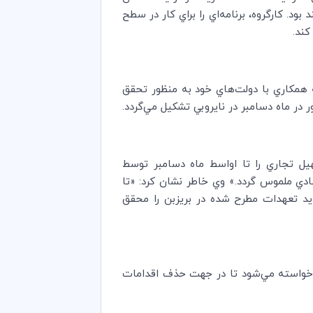
وسعه خواهند بود. كارگروه، برنامه‌اي را براي كار در سطح
كند.
همكاري با دولت‌هاي خود به منظور تحقق
 ماه دسامبر در نايروبي تشكيل مي‌گردد.
ن كنند كه توافق‌نامه تسهيل تجاري را تا اواسط ماه دسامبر توسط
صادي ملموس گردد.» وي خاطر نشان كرد: «تا
20 است كه اين توافق‌نامه را تصويب كرده و 19 كشور باقيمانده بايد تعهدات مطرح شده در بريزبن را محقق
ا خواسته مي‌شود تا در جهت حذف اقدامات