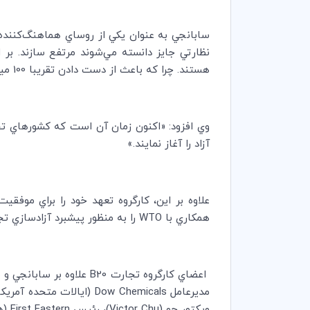
سابانجي به عنوان يكي از روساي هماهنگ‌كننده 
نظارتي جايز دانسته مي‌شوند مرتفع سازند. بر
هستند. چرا كه باعث از دست دادن تقريبا 100 ميليارد دلار ايالات متحده آمريكا در تجارت جهاني مي‌شوند و بر 8/3 ميليون شغل تاثير مي‌گذارند.»
وي افزود: «اكنون زمان آن است كه كشورهاي ت
آزاد را آغاز نمايند.»
علاوه بر اين،‌ كارگروه تعهد خود را براي موفق
همكاري با
WTO
را به منظور پيشبرد آزادسازي ت
اعضاي كارگروه تجارت
B20
علاوه بر سابانجي و م
مديرعامل
Dow Chemicals
(ايالات متحده آمريكا
ويكتور چو (
Victor Chu
)،‌ رئيس
First Eastern
(ه