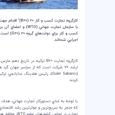
1
كارگروه تجارت كسب و كار 20 (
B20
)
اقدام جهت 
با سازمان تجارت جهاني (
WTO
)‌ و اعضاي آن بر
كسب و كار براي دولت‌هاي گروه 20 (
G20
اجرايي شده‌اند.
كارگروه تجارت
B20
ارشد 76 شركت است كه از سراسر جهان گرد هم آمدند. كارگروه مذكور با رياست هارولد (تري) مك گرو (
(
Guler Sabancı
)، ‌رئيس هلدينگ سابانجي تركي
كردند.
با توجه به غناي دستوركار تجارت جهاني، هدف اص
كه منجر به سريع‌ترين و موثرترين رشد اقتصادي
تجاري در تمامي كشورهاي عضو
WTO
، موافق هس