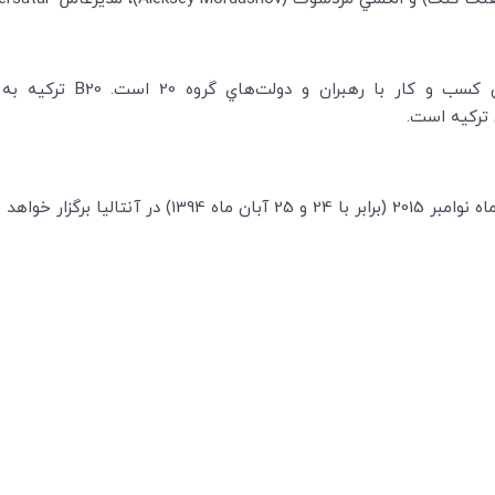
سب و كار با رهبران و دولت‌هاي گروه 20 است.
B20
تركيه به 
ي تركيه است.