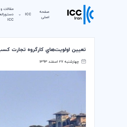
مقالات و
صفحه
ICC
دستورالع
اصلی
ICC
تعيين اولويت‌هاي كارگروه تجارت كسب و كار 20 (B20) براي دستوركار تجار
چهارشنبه 27 اسفند 1393