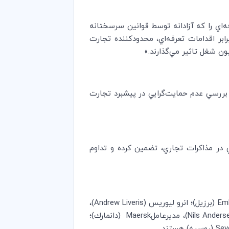
‌اي را كه آزادانه توسط قوانين سرسختانه
برابر اقدامات تعرفه‌اي، محدودكننده تجارت
ررسي عدم حمايت‌گرايي در پيشبرد تجارت
تي در مذاكرات تجاري، تضمين كرده و تداوم
Em
(برزيل)؛‌ انرو ليوريس (
Andrew Liveris
)،‌
Nils Anders
)،‌ مديرعامل
Maersk
(دانمارك)؛‌
Sev
(روسيه) هستند.