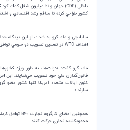
داخلي (
GDP
كشور طراحي كرده تا منافع رشد اقتصادي و اشتغا
سابانجي و مك گرو به شدت از اين ديدگاه حماي
اهداف
WTO
در تضمين تصويب دو سومي توافق‌نا
قانون‌گذاران ملي خود تصويب مي‌نمايند. اين ام
سازند.»
همچنين اعضاي كارگروه تجارت
B20
توافق كردند
محدودكننده تجاري حركت كنند.