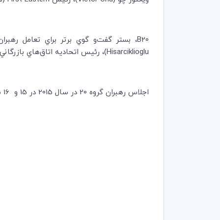
B20
،‌ بستر گفت‌و گوي برتر براي تعامل رهبران ك
Hisarciklioglu
)،‌ رئيس اتحاديه اتاق‌هاي بازرگان
اجلاس رهبران گروه 20 در سال 2015 در 15 و 16 ماه نوامبر 2015 (برابر با 24 و 25 آبان ماه 1394) در آنتاليا برگزار خواهد شد.