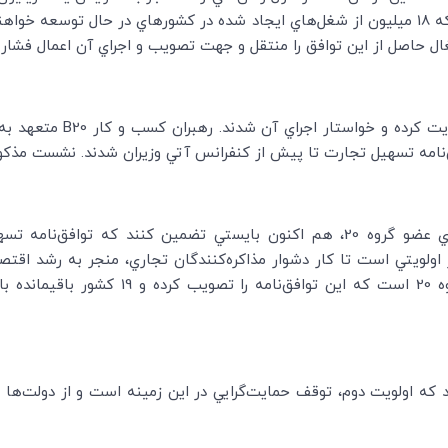
) جهان و 21 ميليون شغل كمك كرد كه 18 ميليون از شغل‌هاي ايجاد شده در كشورهاي در حال ت
ل حاصل از اين توافق را منتقل و جهت تصويب و اجراي آن اعمال فشار 
ت كرده و خواستار اجراي آن شدند. رهبران كسب و كار
B20
متعهد به 
مه تسهيل تجارت تا پيش از كنفرانس آتي وزيران شدند. نشست مذكور در
مك گرو گفت: «دولت‌ها،‌ به طور ويژه كشورهاي عضو گروه 20،‌ هم اكنون بايستي تضمي
ر اولويتي است تا كار دشوار مذاكره‌كنندگان تجاري، منجر به رشد اقت
كنون ايالات متحده آمريكا تنها كشور عضو گروه 
 كه اولويت دوم، توقف حمايت‌گرايي در اين زمينه است و از دولت‌ه