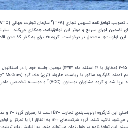
2
تصويب توافق‌نامه تسهيل تجاري (
TFA
)
سازمان تجارت جهاني (
WTO
اي تضمين اجراي سريع و موثر اين توافق‌نامه،‌ همكاري مي‌كند. استرات
تركيه در تاريخ دهم مارس 2015 (مطابق با 19 اسفند ماه 1393) د
ry” McGraw
4
ه برپا شد و گروه مشاوران بوستون (
BCG
)
و موسسه تخصصي علمي اقت
لي اين كارگروه ‌اولويت‌بندي تجارت
B20
است تا رهبران گروه 20 و مذاكره‌كنندگان تجارت
 مي‌شود تاكيد كنند. گروه شركت‌هاي
B20
به اتفاق آرا با تمركز بر اول
تند. اين توافق‌نامه در طول زمان مي‌تواند منجر به افزايش يك تريليون 