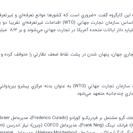
اين كارگروه گفت: «ضروري است كه كشورها موانع تعرفه‌اي و غيرتعرفه
 اساس سازمان تجارت جهاني (
WTO
) اقدامات غيرتعرفه‌اي تقريبا دو 
جاري جهان، پنهان شدن در پشت نقاط ضعف نظارتي را متوقف كرده و ب
يت سازمان تجارت جهاني (
WTO
)‌ به عنوان بدنه مركزي پيشرو بين‌دول
جاري چندجانبه متعهد مي‌شود.
ك گرو مشتمل بر فردريكــو كورادو (
Frederico Curado
)،‌ مديرعامل
braer
)؛ فرانك نينگ (
Frank Ning
)،‌ مديرعامل
COFCO
(چين)؛ نيلز اندرسن (
en
نگ كنگ) و الكسي مردشوف (
Aleksey Mordashov
)، مديرعامل
ersatal