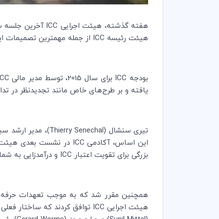
هفته گذشته، هیئت اجرایی
ICC
آخرین جلسه سال 2014 خود را در واشنگتن برگزار کرد. تصویب بودجه سال 015
هیئت رئیسه
ICC
از جمله مهمترین تصمیمات این
بودجه
ICC
برای سال 2015، توسط مدیر مالی
ICC
یافته و بر طرح‌های خاص مانند تجدیدنظر در ت
تیری سنشال (
Thierry Senechal
)، مدیر ارشد س
این اساس، آکادمی
ICC
در نشست بعدی هیئت 
بزرگی برای تقویت اعتبار
ICC
و درآمدزایی به شمار
هیئت اجرایی
ICC
توافق کردند که ساختار فعل