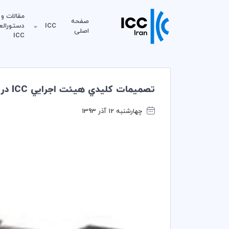
مقالات و
صفحه
ICC
دستورالع
اصلی
ICC
تصميمات كليدي هيئت اجرايي ICC در آخرين جلسه سال 2014
چهارشنبه 12 آذر 1393