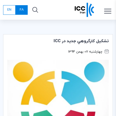
EN
FA
تشكيل كارگروهي جديد در ICC
چهارشنبه 07 بهمن 1394