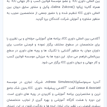
بین المللی داوری
ICC
و عضو موسسه قوانین کسب و کار جهانی
ICC
به
همراه گالینا زوکوا (
(
Galina Zukova
، وکیل و مشاور سابق دیوان بین
المللی داوری
ICC
تنظیم شده و با حضور جمعی از متخصصین مجرب به
منظور مشاوره و آموزش شرکت کنندگان برپا گردید.
آکادمی بین المللی داوری
ICC
، برنامه های آموزشی حرفه‌ای و بی نظیری را
برای متخصصان در سطوح مختلف‌ برگزار نموده و فرصتی مناسب برای
داوران جوان به منظور آشنایی با تکنیک ها و رویه های داوری در سطح
بین‌المللی فراهم می سازد. این دوره ها ‌به میزبانی موسسه قوانین کسب
و کار جهانی و دیوان داوری
ICC
برگزار می شود.
آندریا‌ سیمولسکو‌‌(
(A
ndreea Simulescu
، شریک تجاری در موسسه
Leaua & Asociatii
گفت: "آکادمی پیشرفته داوری‌
ICC
بدون شک جامع‌
ترین و مختصر‌ترین ‌برنامه آموزشی و کاربردی در رویه های داوری است.
این دوره با هشت کارگاه آموزشی و بهره گیری از تجارب متخصصان
پیشرو، فرصتی بی نظیر برای تبادل ایده ها و یادگیری فنون در این زمینه،