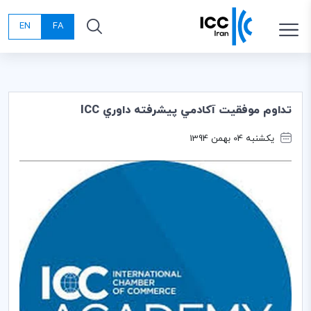
EN
FA
تداوم موفقيت آكادمي پيشرفته داوري ICC
یکشنبه 04 بهمن 1394