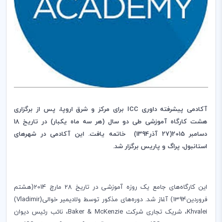
آکادمی پیشرفته داوری‌
ICC
برای مرکز و شرق اروپا
،
پس از برگزاری
هشت کارگاه آموزشی طی دو سال (هر سه ماه یکبار) در تاریخ 18
دسامبر 2015(27 آذر1394) خاتمه یافت
.
این آکادمی در شهرهای
استانبول، پراگ و پاریس برگزار شد.
این کارگاه‌های جامع یک روزه آموزشی در تاریخ 28 مارچ 2014(هشتم
فروردین1394) آغاز شد. دوره‌های مذکور توسط ولادیمیر خوالی(
(Vladimir
Khvalei
، شریک تجاری شرکت
Baker & McKenzie
، نائب رئیس ‌دیوان