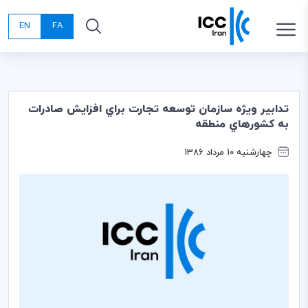
EN
FA
تدابير ويژه سازمان توسعه تجارت براي افزايش صادرات
به كشورهاي منطقه
چهارشنبه 10 مرداد 1386